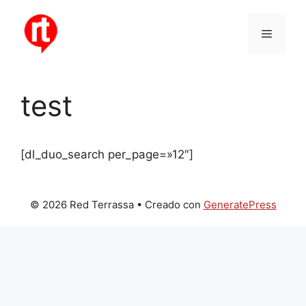
Saltar
al
Menú
contenido
test
[dl_duo_search per_page=»12″]
© 2026 Red Terrassa
• Creado con
GeneratePress